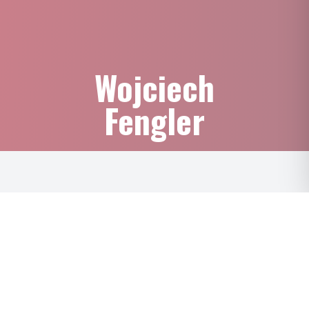
Wojciech
Fengler
ZNAJDŹ DEALERA
KUP ONLINE
128