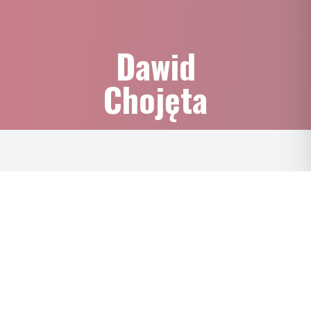
Dawid
Chojęta
ZNAJDŹ DEALERA
KUP ONLINE
736